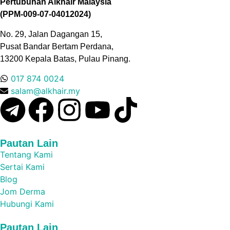
Pertubuhan Alkhair Malaysia
(PPM-009-07-04012024)
No. 29, Jalan Dagangan 15,
Pusat Bandar Bertam Perdana,
13200 Kepala Batas, Pulau Pinang.
017 874 0024
salam@alkhair.my
Pautan Lain
Tentang Kami
Sertai Kami
Blog
Jom Derma
Hubungi Kami
Pautan Lain