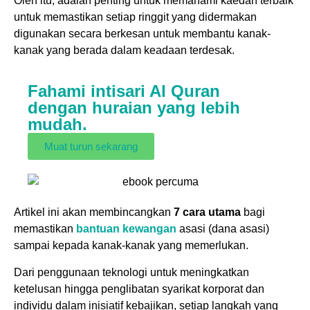
Oleh itu, adalah penting untuk memahami kaedah terbaik
untuk memastikan setiap ringgit yang didermakan
digunakan secara berkesan untuk membantu kanak-
kanak yang berada dalam keadaan terdesak.
Fahami intisari Al Quran
dengan huraian yang lebih
mudah.
Muat turun sekarang
Artikel ini akan membincangkan
7 cara utama
bagi
memastikan
bantuan kewanga
n
asasi (dana asasi)
sampai kepada kanak-kanak yang memerlukan.
Dari penggunaan teknologi untuk meningkatkan
ketelusan hingga penglibatan syarikat korporat dan
individu dalam inisiatif kebajikan, setiap langkah yang