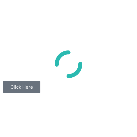
Click Here