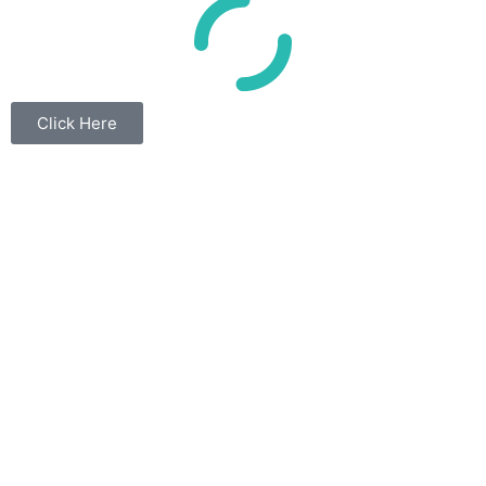
Click Here