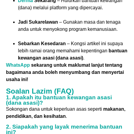
Derma
Sekarang
– Hulurkan bantuan kewangan
(dana) melalui platform yang dipercayai.
Jadi Sukarelawan
– Gunakan masa dan tenaga
anda untuk menyokong program kemanusiaan.
Sebarkan Kesedaran
– Kongsi artikel ini supaya
lebih ramai orang memahami kepentingan
bantuan
kewangan asasi (dana asasi)
.
WhatsApp
sekarang untuk maklumat lanjut tentang
bagaimana anda boleh menyumbang dan menyertai
usaha ini!
Soalan Lazim (FAQ)
1. Apakah itu bantuan kewangan asasi
(dana asasi)?
Sokongan dana untuk keperluan asas seperti
makanan,
pendidikan, dan kesihatan
.
2. Siapakah yang layak menerima bantuan
ini?