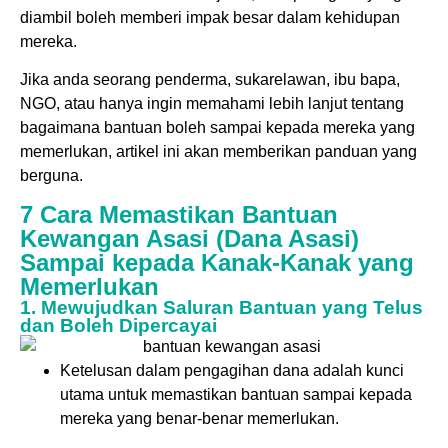
diambil boleh memberi impak besar dalam kehidupan
mereka.
Jika anda seorang penderma, sukarelawan, ibu bapa,
NGO, atau hanya ingin memahami lebih lanjut tentang
bagaimana bantuan boleh sampai kepada mereka yang
memerlukan, artikel ini akan memberikan panduan yang
berguna.
7 Cara Memastikan Bantuan
Kewangan Asasi (Dana Asasi)
Sampai kepada Kanak-Kanak yang
Memerlukan
1. Mewujudkan Saluran Bantuan yang Telus
dan Boleh Dipercayai
Ketelusan dalam pengagihan dana adalah kunci
utama untuk memastikan bantuan sampai kepada
mereka yang benar-benar memerlukan.