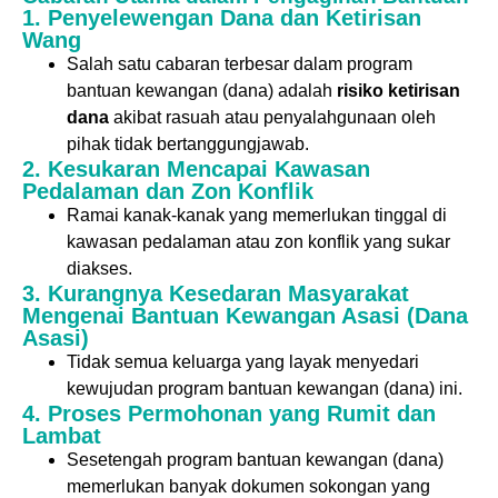
1. Penyelewengan Dana dan Ketirisan
Wang
Salah satu cabaran terbesar dalam program
bantuan kewangan (dana) adalah
risiko ketirisan
dana
akibat rasuah atau penyalahgunaan oleh
pihak tidak bertanggungjawab.
2. Kesukaran Mencapai Kawasan
Pedalaman dan Zon Konflik
Ramai kanak-kanak yang memerlukan tinggal di
kawasan pedalaman atau zon konflik yang sukar
diakses.
3. Kurangnya Kesedaran Masyarakat
Mengenai Bantuan Kewangan Asasi (Dana
Asasi)
Tidak semua keluarga yang layak menyedari
kewujudan program bantuan kewangan (dana) ini.
4. Proses Permohonan yang Rumit dan
Lambat
Sesetengah program bantuan kewangan (dana)
memerlukan banyak dokumen sokongan yang