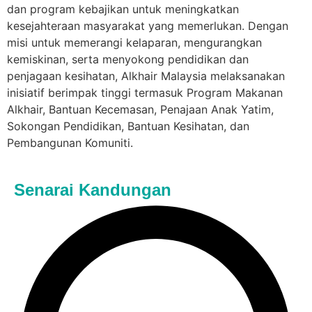
dan program kebajikan untuk meningkatkan
kesejahteraan masyarakat yang memerlukan. Dengan
misi untuk memerangi kelaparan, mengurangkan
kemiskinan, serta menyokong pendidikan dan
penjagaan kesihatan, Alkhair Malaysia melaksanakan
inisiatif berimpak tinggi termasuk Program Makanan
Alkhair, Bantuan Kecemasan, Penajaan Anak Yatim,
Sokongan Pendidikan, Bantuan Kesihatan, dan
Pembangunan Komuniti.
Senarai Kandungan