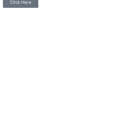
Click Here