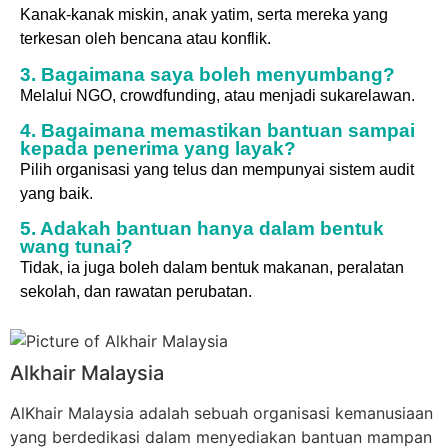
Kanak-kanak miskin, anak yatim, serta mereka yang
terkesan oleh bencana atau konflik.
3. Bagaimana saya boleh menyumbang?
Melalui NGO, crowdfunding, atau menjadi sukarelawan.
4. Bagaimana memastikan bantuan sampai
kepada penerima yang layak?
Pilih organisasi yang telus dan mempunyai sistem audit
yang baik.
5. Adakah bantuan hanya dalam bentuk
wang tunai?
Tidak, ia juga boleh dalam bentuk makanan, peralatan
sekolah, dan rawatan perubatan.
Alkhair Malaysia
AlKhair Malaysia adalah sebuah organisasi kemanusiaan
yang berdedikasi dalam menyediakan bantuan mampan