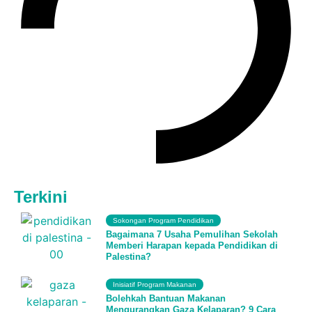
Terkini
Sokongan Program Pendidikan
Bagaimana 7 Usaha Pemulihan Sekolah
Memberi Harapan kepada Pendidikan di
Palestina?
Inisiatif Program Makanan
Bolehkah Bantuan Makanan
Mengurangkan Gaza Kelaparan? 9 Cara