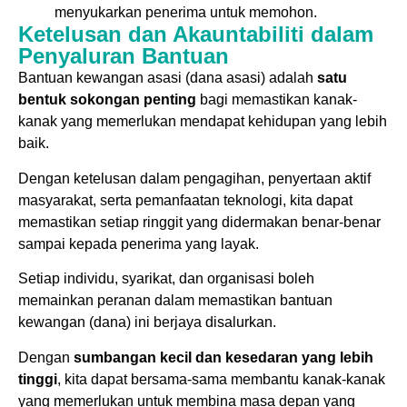
menyukarkan penerima untuk memohon.
Ketelusan dan Akauntabiliti dalam
Penyaluran Bantuan
Bantuan kewangan asasi (dana asasi) adalah
satu
bentuk sokongan penting
bagi memastikan kanak-
kanak yang memerlukan mendapat kehidupan yang lebih
baik.
Dengan ketelusan dalam pengagihan, penyertaan aktif
masyarakat, serta pemanfaatan teknologi, kita dapat
memastikan setiap ringgit yang didermakan benar-benar
sampai kepada penerima yang layak.
Setiap individu, syarikat, dan organisasi boleh
memainkan peranan dalam memastikan bantuan
kewangan (dana) ini berjaya disalurkan.
D
engan
sumbangan kecil dan kesedaran yang lebih
tinggi
, kita dapat bersama-sama membantu kanak-kanak
yang memerlukan untuk membina masa depan yang