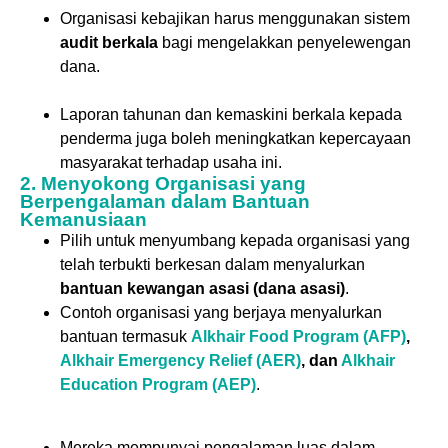
Organisasi kebajikan harus menggunakan sistem
audit berkala
bagi mengelakkan penyelewengan
dana.
Laporan tahunan dan kemaskini berkala kepada
penderma juga boleh meningkatkan kepercayaan
masyarakat terhadap usaha ini.
2. Menyokong Organisasi yang
Berpengalaman dalam Bantuan
Kemanusiaan
Pilih untuk menyumbang kepada organisasi yang
telah terbukti berkesan dalam menyalurkan
bantuan kewangan asasi (dana asasi)
.
Contoh organisasi yang berjaya menyalurkan
bantuan termasuk
Alkhair Food Program (AFP)
,
Alkhair Emergency Relief (AER)
, dan
Alkhair
Education Program (AEP)
.
Mereka mempunyai pengalaman luas dalam