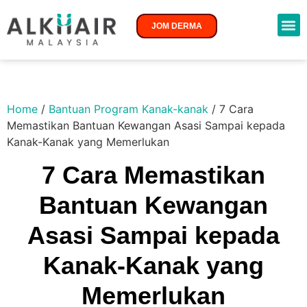
Tentang Kami
Program Kami
Sertai Kami
Hubungi Kami
JOM DERMA
Home
/
Bantuan Program Kanak-kanak
/
7 Cara
Memastikan Bantuan Kewangan Asasi Sampai kepada
Kanak-Kanak yang Memerlukan
7 Cara Memastikan
Bantuan Kewangan
Asasi Sampai kepada
Kanak-Kanak yang
Memerlukan