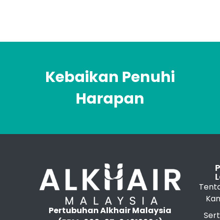
Kebaikan Penuhi
Harapan
L
Tent
Kam
Pertubuhan Alkhair Malaysia
Sert