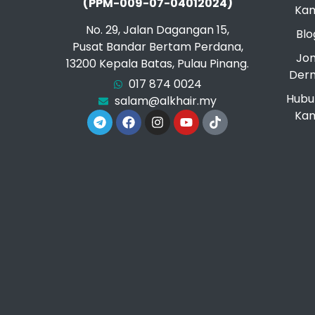
(PPM-009-07-04012024)
Kam
No. 29, Jalan Dagangan 15,
Blo
Pusat Bandar Bertam Perdana,
Jo
13200 Kepala Batas, Pulau Pinang.
Der
017 874 0024
Hubu
salam@alkhair.my
Kam